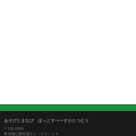
あそびとまなび ほっとすぺーすかたつむり
〒135-0003
東京都江東区猿江１－１０－１４